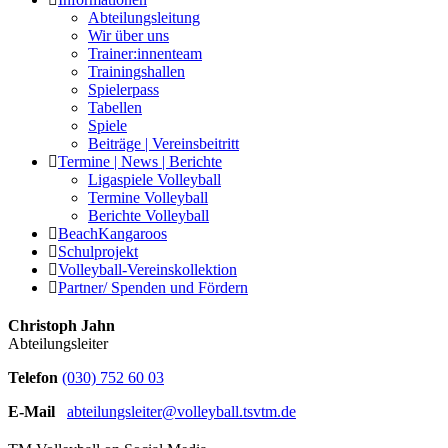
Abteilungsleitung
Wir über uns
Trainer:innenteam
Trainingshallen
Spielerpass
Tabellen
Spiele
Beiträge | Vereinsbeitritt
Termine | News | Berichte
Ligaspiele Volleyball
Termine Volleyball
Berichte Volleyball
BeachKangaroos
Schulprojekt
Volleyball-Vereinskollektion
Partner/ Spenden und Fördern
Christoph Jahn
Abteilungsleiter
Telefon
(030) 752 60 03
E-Mail
abteilungsleiter@volleyball.tsvtm.de