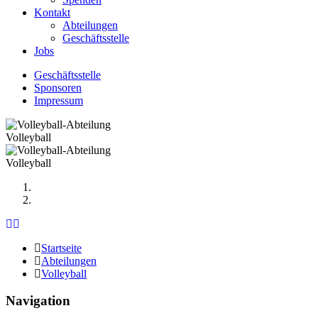
Kontakt
Abteilungen
Geschäftsstelle
Jobs
Geschäftsstelle
Sponsoren
Impressum
Volleyball
Volleyball
Previous
Next
Startseite
Abteilungen
Volleyball
Navigation