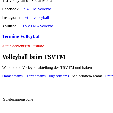
TM Volleyball on Social Media
Facebook
TSV TM Volleyball
Instagram
tsvtm_volleyball
Youtube
TSVTM - Volleyball
Termine Volleyball
Keine derzeitigen Termine.
Volleyball beim TSVTM
Wir sind die Volleyballabteilung des TSVTM und haben
Damenteams
|
Herrenteams
|
Jugendteams
| Seniorinnen-Teams |
Frei
Spieler:innensuche