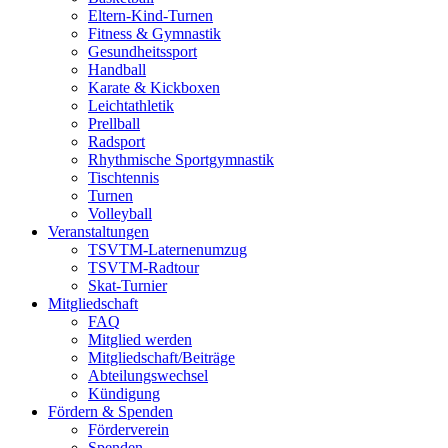
Eltern-Kind-Turnen
Fitness & Gymnastik
Gesundheitssport
Handball
Karate & Kickboxen
Leichtathletik
Prellball
Radsport
Rhythmische Sportgymnastik
Tischtennis
Turnen
Volleyball
Veranstaltungen
TSVTM-Laternenumzug
TSVTM-Radtour
Skat-Turnier
Mitgliedschaft
FAQ
Mitglied werden
Mitgliedschaft/Beiträge
Abteilungswechsel
Kündigung
Fördern & Spenden
Förderverein
Spenden