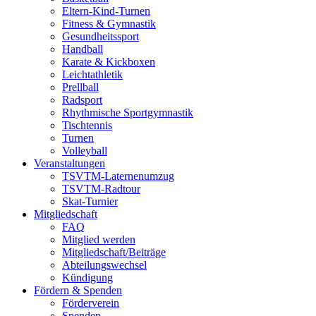
Eltern-Kind-Turnen
Fitness & Gymnastik
Gesundheitssport
Handball
Karate & Kickboxen
Leichtathletik
Prellball
Radsport
Rhythmische Sportgymnastik
Tischtennis
Turnen
Volleyball
Veranstaltungen
TSVTM-Laternenumzug
TSVTM-Radtour
Skat-Turnier
Mitgliedschaft
FAQ
Mitglied werden
Mitgliedschaft/Beiträge
Abteilungswechsel
Kündigung
Fördern & Spenden
Förderverein
Spenden