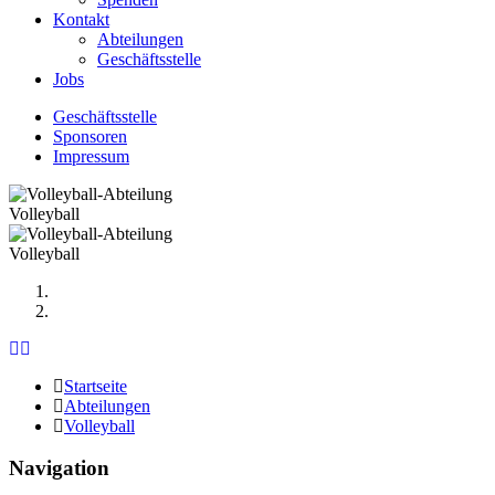
Kontakt
Abteilungen
Geschäftsstelle
Jobs
Geschäftsstelle
Sponsoren
Impressum
Volleyball
Volleyball
Previous
Next
Startseite
Abteilungen
Volleyball
Navigation