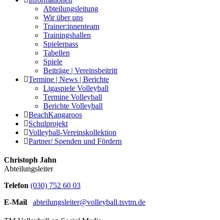
Abteilungsleitung
Wir über uns
Trainer:innenteam
Trainingshallen
Spielerpass
Tabellen
Spiele
Beiträge | Vereinsbeitritt
Termine | News | Berichte
Ligaspiele Volleyball
Termine Volleyball
Berichte Volleyball
BeachKangaroos
Schulprojekt
Volleyball-Vereinskollektion
Partner/ Spenden und Fördern
Christoph Jahn
Abteilungsleiter
Telefon
(030) 752 60 03
E-Mail
abteilungsleiter@volleyball.tsvtm.de