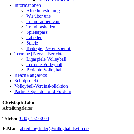
Informationen
Abteilungsleitung
Wir über uns
Trainer:innenteam
Trainingshallen
Spielerpass
Tabellen
Spiele
Beiträge | Vereinsbeitritt
Termine | News | Berichte
Ligaspiele Volleyball
Termine Volleyball
Berichte Volleyball
BeachKangaroos
Schulprojekt
Volleyball-Vereinskollektion
Partner/ Spenden und Fördern
Christoph Jahn
Abteilungsleiter
Telefon
(030) 752 60 03
E-Mail
abteilungsleiter@volleyball.tsvtm.de