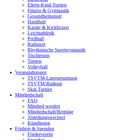
Eltern-Kind-Turnen
Fitness & Gymnastik
Gesundheitssport
Handball
Karate & Kickboxen
Leichtathletik
Prellball
Radsport
Rhythmische Sportgymnastik
Tischtennis
Turnen
Volleyball
Veranstaltungen
TSVTM-Laternenumzug
TSVTM-Radtour
Skat-Turnier
Mitgliedschaft
FAQ
Mitglied werden
Mitgliedschaft/Beiträge
Abteilungswechsel
Kündigung
Fördern & Spenden
Förderverein
Spenden