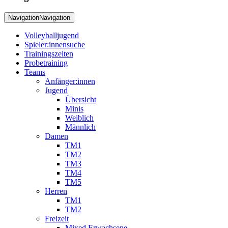
Navigation
Navigation
Volleyballjugend
Spieler:innensuche
Trainingszeiten
Probetraining
Teams
Anfänger:innen
Jugend
Übersicht
Minis
Weiblich
Männlich
Damen
TM1
TM2
TM3
TM4
TM5
Herren
TM1
TM2
Freizeit
Mixed Erwachsene