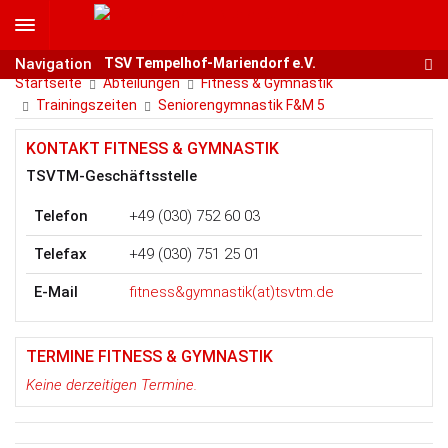
Navigation
Navigation
TSV Tempelhof-Mariendorf e.V.
Startseite
Abteilungen
Fitness & Gymnastik
Trainingszeiten
Seniorengymnastik F&M 5
KONTAKT FITNESS & GYMNASTIK
TSVTM-Geschäftsstelle
Telefon
+49 (030) 752 60 03
Telefax
+49 (030) 751 25 01
E-Mail
fitness&gymnastik(at)tsvtm.de
TERMINE FITNESS & GYMNASTIK
Keine derzeitigen Termine.