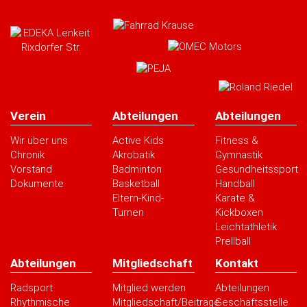
Verein
Abteilungen
Abteilungen
Wir über uns
Active Kids
Fitness &
Chronik
Akrobatik
Gymnastik
Vorstand
Badminton
Gesundheitssport
Dokumente
Basketball
Handball
Eltern-Kind-
Karate &
Turnen
Kickboxen
Leichtathletik
Prellball
Abteilungen
Mitgliedschaft
Kontakt
Radsport
Mitglied werden
Abteilungen
Rhythmische
Mitgliedschaft/Beiträge
Geschäftsstelle