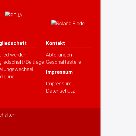
gliedschaft
Kontakt
glied werden
Abteilungen
gliedschaft/Beiträge
Geschäftsstelle
eilungswechsel
Impressum
digung
Impressum
Datenschutz
ehalten.