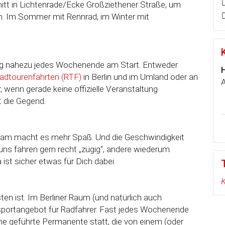
tt in Lichtenrade/Ecke Großziethener Straße, um
. Im Sommer mit Rennrad, im Winter mit
ng nahezu jedes Wochenende am Start. Entweder
H
adtourenfahrten (RTF)
in Berlin und im Umland oder an
A
, wenn gerade keine offizielle Veranstaltung
t die Gegend.
sam macht es mehr Spaß. Und die Geschwindigkeit
 uns fahren gern recht „zügig“, andere wiederum
 ist sicher etwas für Dich dabei.
K
en ist. Im Berliner Raum (und natürlich auch
nsportangebot für Radfahrer. Fast jedes Wochenende
ne geführte Permanente statt, die von einem (oder