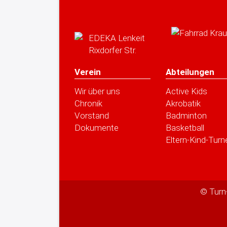
Verein
Abteilungen
Wir über uns
Active Kids
Chronik
Akrobatik
Vorstand
Badminton
Dokumente
Basketball
Eltern-Kind-Turn
© Turn-