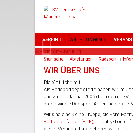
VEREIN
ABTEILUNGEN
VERANS
RADSPORT
RADSPORT
RADSPORT
RADSPORT
Previous
Startseite
Abteilungen
Radsport
Info
WIR ÜBER UNS
Bleib' fit, fahr' mit
Als Radsportbegeisterte haben wir im Ja
uns zum 1. Januar 2006 dann dem TSV Te
bilden wir die Radsport-Abteilung des TS
Wir sind eine kleine Truppe, die vom Fahr
Radtourenfahren (RTF)
, Country-Tourenf
dieser Veranstaltung nehmen wir teil. Is