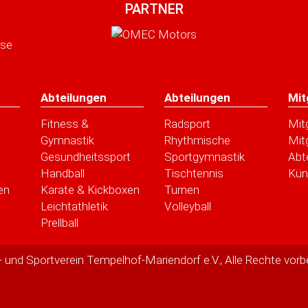
PARTNER
Abteilungen
Abteilungen
Mit
Fitness &
Radsport
Mit
Gymnastik
Rhythmische
Mit
Gesundheitssport
Sportgymnastik
Abt
Handball
Tischtennis
Kün
en
Karate & Kickboxen
Turnen
Leichtathletik
Volleyball
Prellball
 und Sportverein Tempelhof-Mariendorf e.V., Alle Rechte vorb