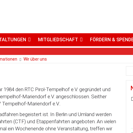
TALTUNGEN
MITGLIEDSCHAFT
FÖRDERN & SPEND
rmationen
Wir über uns
hr 1984 den RTC Pirol-Tempelhof e.V. gegründet und
mpelhof-Mariendorf e.V. angeschlossen. Seither
V Tempelhof-Mariendorf e.V..
radfahren begeistert ist. In Berlin und Umland werden
ahrten (CTF) und Etappenfahrten angeboten. An vielen
t mal ein Wochenende ohne Veranstaltung, treffen wir