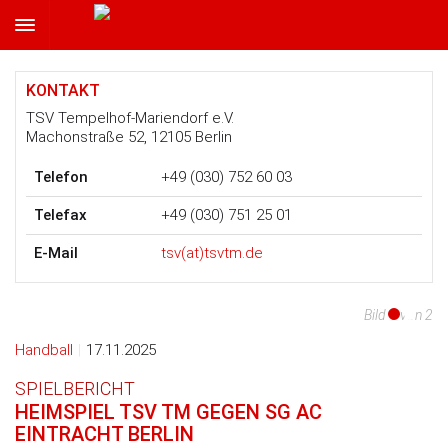
TSV Tempelhof-Mariendorf e.V.
KONTAKT
TSV Tempelhof-Mariendorf e.V.
Machonstraße 52, 12105 Berlin
Telefon
+49 (030) 752 60 03
Telefax
+49 (030) 751 25 01
E-Mail
tsv(at)tsvtm.de
Bild 1 von 2
Bild 2 von 2
Handball
|
17.11.2025
SPIELBERICHT
HEIMSPIEL TSV TM GEGEN SG AC
EINTRACHT BERLIN