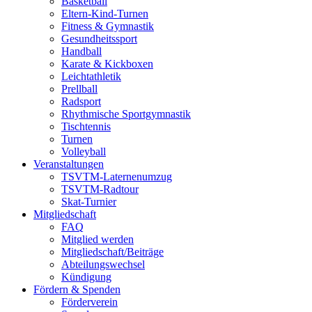
Basketball
Eltern-Kind-Turnen
Fitness & Gymnastik
Gesundheitssport
Handball
Karate & Kickboxen
Leichtathletik
Prellball
Radsport
Rhythmische Sportgymnastik
Tischtennis
Turnen
Volleyball
Veranstaltungen
TSVTM-Laternenumzug
TSVTM-Radtour
Skat-Turnier
Mitgliedschaft
FAQ
Mitglied werden
Mitgliedschaft/Beiträge
Abteilungswechsel
Kündigung
Fördern & Spenden
Förderverein