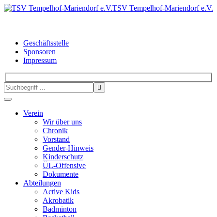
TSV Tempelhof-Mariendorf e.V.
Geschäftsstelle
Sponsoren
Impressum
Verein
Wir über uns
Chronik
Vorstand
Gender-Hinweis
Kinderschutz
ÜL-Offensive
Dokumente
Abteilungen
Active Kids
Akrobatik
Badminton