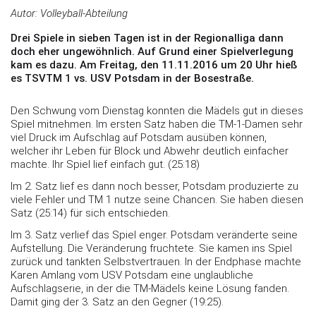
Autor:
Volleyball-Abteilung
Drei Spiele in sieben Tagen ist in der Regionalliga dann
doch eher ungewöhnlich. Auf Grund einer Spielverlegung
kam es dazu. Am Freitag, den 11.11.2016 um 20 Uhr hieß
es TSVTM 1 vs. USV Potsdam in der Bosestraße.
Den Schwung vom Dienstag konnten die Mädels gut in dieses
Spiel mitnehmen. Im ersten Satz haben die TM-1-Damen sehr
viel Druck im Aufschlag auf Potsdam ausüben können,
welcher ihr Leben für Block und Abwehr deutlich einfacher
machte. Ihr Spiel lief einfach gut. (25:18)
Im 2. Satz lief es dann noch besser, Potsdam produzierte zu
viele Fehler und TM 1 nutze seine Chancen. Sie haben diesen
Satz (25:14) für sich entschieden.
Im 3. Satz verlief das Spiel enger. Potsdam veränderte seine
Aufstellung. Die Veränderung fruchtete. Sie kamen ins Spiel
zurück und tankten Selbstvertrauen. In der Endphase machte
Karen Amlang vom USV Potsdam eine unglaubliche
Aufschlagserie, in der die TM-Mädels keine Lösung fanden.
Damit ging der 3. Satz an den Gegner (19:25).