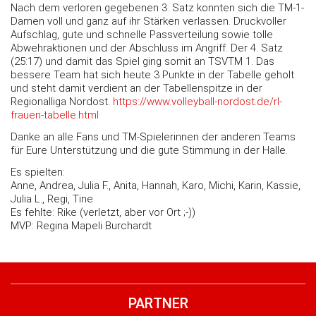
Nach dem verloren gegebenen 3. Satz konnten sich die TM-1-
Damen voll und ganz auf ihr Stärken verlassen. Druckvoller
Aufschlag, gute und schnelle Passverteilung sowie tolle
Abwehraktionen und der Abschluss im Angriff. Der 4. Satz
(25:17) und damit das Spiel ging somit an TSVTM 1. Das
bessere Team hat sich heute 3 Punkte in der Tabelle geholt
und steht damit verdient an der Tabellenspitze in der
Regionalliga Nordost.
https://www.volleyball-nordost.de/rl-
frauen-tabelle.html
Danke an alle Fans und TM-Spielerinnen der anderen Teams
für Eure Unterstützung und die gute Stimmung in der Halle.
Es spielten:
Anne, Andrea, Julia F., Anita, Hannah, Karo, Michi, Karin, Kassie,
Julia L., Regi, Tine
Es fehlte: Rike (verletzt, aber vor Ort
;-)
)
MVP: Regina Mapeli Burchardt
PARTNER