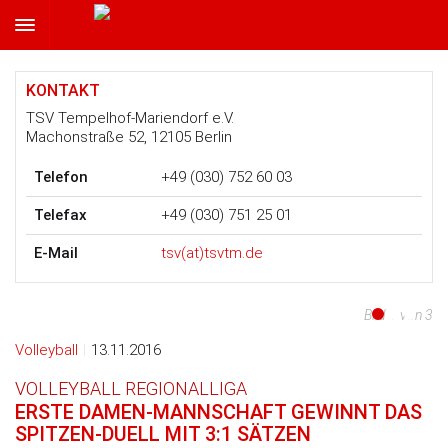
TSV Tempelhof-Mariendorf e.V.
KONTAKT
TSV Tempelhof-Mariendorf e.V.
Machonstraße 52, 12105 Berlin
Telefon
+49 (030) 752 60 03
Telefax
+49 (030) 751 25 01
E-Mail
tsv(at)tsvtm.de
Bild 1 von 3
Bild 2 von 3
Bild 3 von 3
Volleyball
|
13.11.2016
VOLLEYBALL REGIONALLIGA
ERSTE DAMEN-MANNSCHAFT GEWINNT DAS
SPITZEN-DUELL MIT 3:1 SÄTZEN