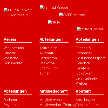
Verein
Abteilungen
Abteilungen
Wir über uns
Active Kids
Fitness &
Chronik
Akrobatik
Gymnastik
Vorstand
Badminton
Gesundheitssport
Dokumente
Basketball
Handball
Eltern-Kind-
Karate &
Turnen
Kickboxen
Leichtathletik
Prellball
Abteilungen
Mitgliedschaft
Kontakt
Radsport
Mitglied werden
Abteilungen
Rhythmische
Mitgliedschaft/Beiträge
Geschäftsstelle