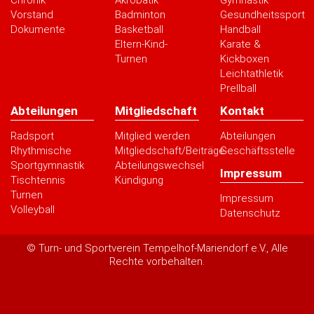
Vorstand
Badminton
Gesundheitssport
Dokumente
Basketball
Handball
Eltern-Kind-
Karate &
Turnen
Kickboxen
Leichtathletik
Prellball
Abteilungen
Mitgliedschaft
Kontakt
Radsport
Mitglied werden
Abteilungen
Rhythmische
Mitgliedschaft/Beiträge
Geschäftsstelle
Sportgymnastik
Abteilungswechsel
Impressum
Tischtennis
Kündigung
Turnen
Impressum
Volleyball
Datenschutz
© Turn- und Sportverein Tempelhof-Mariendorf e.V., Alle
Rechte vorbehalten.