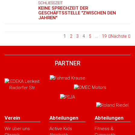
SCHLIESSZEIT
KEINE SPRECHZEIT DER
GESCHÄFTSSTELLE "ZWISCHEN DEN
JAHREN"
1
2
3
4
5
…
19
Nächste
PARTNER
Verein
Abteilungen
Abteilungen
Wir über uns
Active Kids
Fitness &
Chronik
Akrobatik
Gymnastik