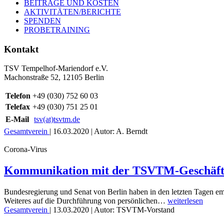
BEITRÄGE UND KOSTEN
AKTIVITÄTEN/BERICHTE
SPENDEN
PROBETRAINING
Kontakt
TSV Tempelhof-Mariendorf e.V.
Machonstraße 52, 12105 Berlin
Telefon
+49 (030) 752 60 03
Telefax
+49 (030) 751 25 01
E-Mail
tsv(at)tsvtm.de
Gesamtverein
|
16.03.2020
| Autor: A. Berndt
Corona-Virus
Kommunikation mit der TSVTM-Geschäfts
Bundesregierung und Senat von Berlin haben in den letzten Tagen emp
Weiteres auf die Durchführung von persönlichen…
weiterlesen
Gesamtverein
|
13.03.2020
| Autor: TSVTM-Vorstand