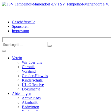
TSV Tempelhof-Mariendorf e.V.
Geschäftsstelle
Sponsoren
Impressum
Verein
Wir über uns
Chronik
Vorstand
Gender-Hinweis
Kinderschutz
ÜL-Offensive
Dokumente
Abteilungen
Active Kids
Akrobatik
Badminton