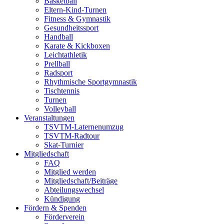
Basketball
Eltern-Kind-Turnen
Fitness & Gymnastik
Gesundheitssport
Handball
Karate & Kickboxen
Leichtathletik
Prellball
Radsport
Rhythmische Sportgymnastik
Tischtennis
Turnen
Volleyball
Veranstaltungen
TSVTM-Laternenumzug
TSVTM-Radtour
Skat-Turnier
Mitgliedschaft
FAQ
Mitglied werden
Mitgliedschaft/Beiträge
Abteilungswechsel
Kündigung
Fördern & Spenden
Förderverein