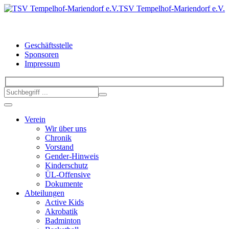
TSV Tempelhof-Mariendorf e.V.
Geschäftsstelle
Sponsoren
Impressum
Verein
Wir über uns
Chronik
Vorstand
Gender-Hinweis
Kinderschutz
ÜL-Offensive
Dokumente
Abteilungen
Active Kids
Akrobatik
Badminton