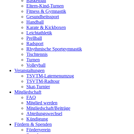
Basketball
Eltern-Kind-Turnen
Fitness & Gymnastik
Gesundheitssport
Handball
Karate & Kickboxen
Leichtathletik
Prellball
Radsport
Rhythmische Sportgymnastik
Tischtennis
Turnen
Volleyball
Veranstaltungen
TSVTM-Laternenumzug
TSVTM-Radtour
Skat-Turnier
Mitgliedschaft
FAQ
Mitglied werden
Mitgliedschaft/Beiträge
Abteilungswechsel
Kündigung
Fördern & Spenden
Förderverein