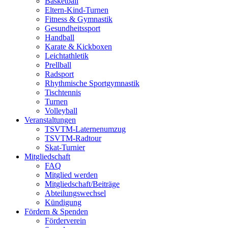
Basketball
Eltern-Kind-Turnen
Fitness & Gymnastik
Gesundheitssport
Handball
Karate & Kickboxen
Leichtathletik
Prellball
Radsport
Rhythmische Sportgymnastik
Tischtennis
Turnen
Volleyball
Veranstaltungen
TSVTM-Laternenumzug
TSVTM-Radtour
Skat-Turnier
Mitgliedschaft
FAQ
Mitglied werden
Mitgliedschaft/Beiträge
Abteilungswechsel
Kündigung
Fördern & Spenden
Förderverein