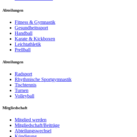
Abteilungen
Fitness & Gymnastik
Gesundheitssport
Handball
Karate & Kickboxen
Leichtathletik
Prellball
Abteilungen
Radsport
Rhythmische Sportgymnastik
Tischtennis
Turnen
Volleyball
Mitgliedschaft
Mitglied werden
Mitgliedschaft/Beiträge
Abteilungswechsel
Kündigung