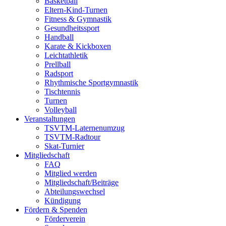
Basketball
Eltern-Kind-Turnen
Fitness & Gymnastik
Gesundheitssport
Handball
Karate & Kickboxen
Leichtathletik
Prellball
Radsport
Rhythmische Sportgymnastik
Tischtennis
Turnen
Volleyball
Veranstaltungen
TSVTM-Laternenumzug
TSVTM-Radtour
Skat-Turnier
Mitgliedschaft
FAQ
Mitglied werden
Mitgliedschaft/Beiträge
Abteilungswechsel
Kündigung
Fördern & Spenden
Förderverein