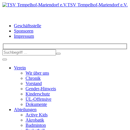
TSV Tempelhof-Mariendorf e.V.
Geschäftsstelle
Sponsoren
Impressum
Verein
Wir über uns
Chronik
Vorstand
Gender-Hinweis
Kinderschutz
ÜL-Offensive
Dokumente
Abteilungen
Active Kids
Akrobatik
Badminton