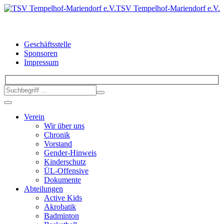
TSV Tempelhof-Mariendorf e.V.
Geschäftsstelle
Sponsoren
Impressum
Verein
Wir über uns
Chronik
Vorstand
Gender-Hinweis
Kinderschutz
ÜL-Offensive
Dokumente
Abteilungen
Active Kids
Akrobatik
Badminton