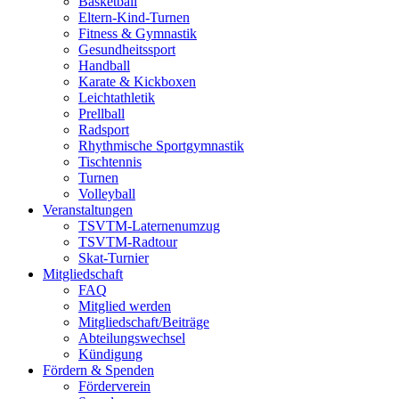
Basketball
Eltern-Kind-Turnen
Fitness & Gymnastik
Gesundheitssport
Handball
Karate & Kickboxen
Leichtathletik
Prellball
Radsport
Rhythmische Sportgymnastik
Tischtennis
Turnen
Volleyball
Veranstaltungen
TSVTM-Laternenumzug
TSVTM-Radtour
Skat-Turnier
Mitgliedschaft
FAQ
Mitglied werden
Mitgliedschaft/Beiträge
Abteilungswechsel
Kündigung
Fördern & Spenden
Förderverein