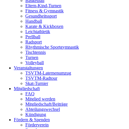
Basketball
Eltern-Kind-Turnen
Fitness & Gymnastik
Gesundheitssport
Handball
Karate & Kickboxen
Leichtathletik
Prellball
Radsport
Rhythmische Sportgymnastik
Tischtennis
Turnen
Volleyball
Veranstaltungen
TSVTM-Laternenumzug
TSVTM-Radtour
Skat-Turnier
Mitgliedschaft
FAQ
Mitglied werden
Mitgliedschaft/Beiträge
Abteilungswechsel
Kündigung
Fördern & Spenden
Förderverein