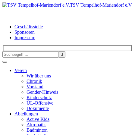
TSV Tempelhof-Mariendorf e.V.
Geschäftsstelle
Sponsoren
Impressum
Verein
Wir über uns
Chronik
Vorstand
Gender-Hinweis
Kinderschutz
ÜL-Offensive
Dokumente
Abteilungen
Active Kids
Akrobatik
Badminton