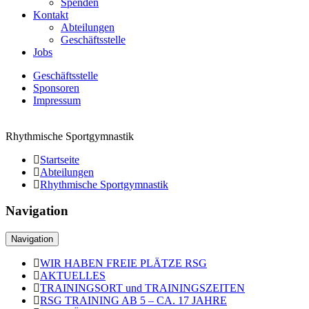
Spenden
Kontakt
Abteilungen
Geschäftsstelle
Jobs
Geschäftsstelle
Sponsoren
Impressum
Rhythmische Sportgymnastik
Startseite
Abteilungen
Rhythmische Sportgymnastik
Navigation
Navigation
Navigation
WIR HABEN FREIE PLÄTZE RSG
AKTUELLES
TRAININGSORT und TRAININGSZEITEN
RSG TRAINING AB 5 – CA. 17 JAHRE