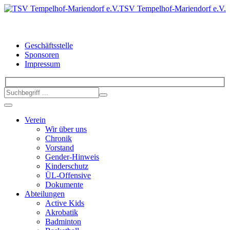
TSV Tempelhof-Mariendorf e.V.
Geschäftsstelle
Sponsoren
Impressum
Verein
Wir über uns
Chronik
Vorstand
Gender-Hinweis
Kinderschutz
ÜL-Offensive
Dokumente
Abteilungen
Active Kids
Akrobatik
Badminton