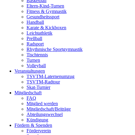
Basketball
Eltern-Kind-Turnen
Fitness & Gymnastik
Gesundheitssport
Handball
Karate & Kickboxen
Leichtathletik
Prellball
Radsport
Rhythmische Sportgymnastik
Tischtennis
Turnen
Volleyball
Veranstaltungen
TSVTM-Laternenumzug
TSVTM-Radtour
Skat-Turnier
Mitgliedschaft
FAQ
Mitglied werden
Mitgliedschaft/Beiträge
Abteilungswechsel
Kündigung
Fördern & Spenden
Förderverein