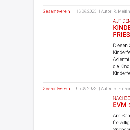
Gesamtverein
|
13.09.2023
| Autor: R. Meiß
AUF DE
KINDE
FRIE
Diesen 
Kinderf
Adlermü
die Kin
Kinderf
Gesamtverein
|
05.09.2023
| Autor: S. Eman
NACHBE
EVM-
Am Sams
freiwill
Spenden