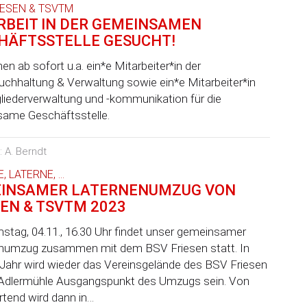
IESEN & TSVTM
RBEIT IN DER GEMEINSAMEN
HÄFTSSTELLE GESUCHT!
en ab sofort u.a. ein*e Mitarbeiter*in der
uchhaltung & Verwaltung sowie ein*e Mitarbeiter*in
gliederverwaltung und -kommunikation für die
ame Geschäftsstelle.
r: A. Berndt
 LATERNE, ...
INSAMER LATERNENUMZUG VON
SEN & TSVTM 2023
tag, 04.11., 16.30 Uhr findet unser gemeinsamer
numzug zusammen mit dem BSV Friesen statt. In
Jahr wird wieder das Vereinsgelände des BSV Friesen
 Adlermühle Ausgangspunkt des Umzugs sein. Von
rtend wird dann in…