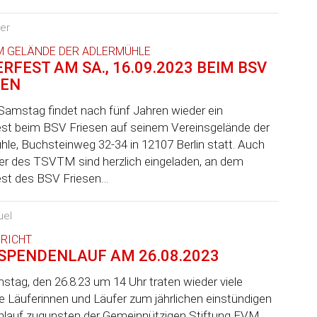
ner
M GELÄNDE DER ADLERMÜHLE
RFEST AM SA., 16.09.2023 BEIM BSV
SEN
Samstag findet nach fünf Jahren wieder ein
est beim BSV Friesen auf seinem Vereinsgelände der
hle, Buchsteinweg 32-34 in 12107 Berlin statt. Auch
der des TSVTM sind herzlich eingeladen, an dem
est des BSV Friesen…
uel
RICHT
SPENDENLAUF AM 26.08.2023
tag, den 26.8.23 um 14 Uhr traten wieder viele
ige Läuferinnen und Läufer zum jährlichen einstündigen
lauf zugunsten der Gemeinnützigen Stiftung EVM