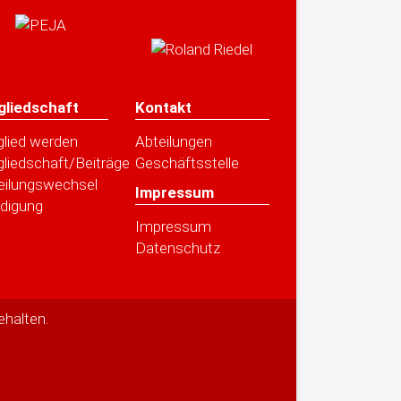
gliedschaft
Kontakt
glied werden
Abteilungen
gliedschaft/Beiträge
Geschäftsstelle
eilungswechsel
Impressum
digung
Impressum
Datenschutz
ehalten.