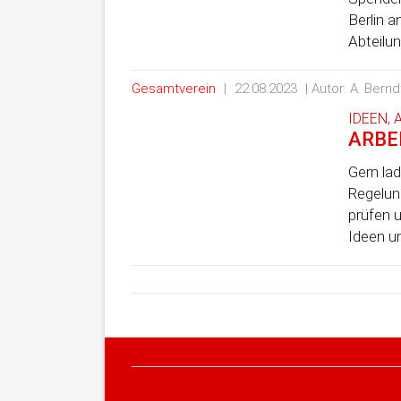
Berlin a
Abteilun
Gesamtverein
|
22.08.2023
| Autor: A. Bernd
IDEEN,
ARBE
Gern lad
Regelun
prüfen 
Ideen u