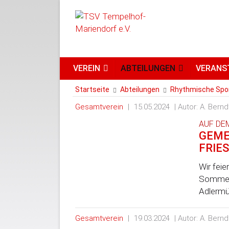
RHYTHMISCHE SPORTG
VEREIN
ABTEILUNGEN
VERANS
Startseite
Abteilungen
Rhythmische Spo
Gesamtverein
|
15.05.2024
| Autor: A. Bernd
AUF DE
GEME
FRIE
Wir fei
Sommerf
Adlermü
Gesamtverein
|
19.03.2024
| Autor: A. Bernd