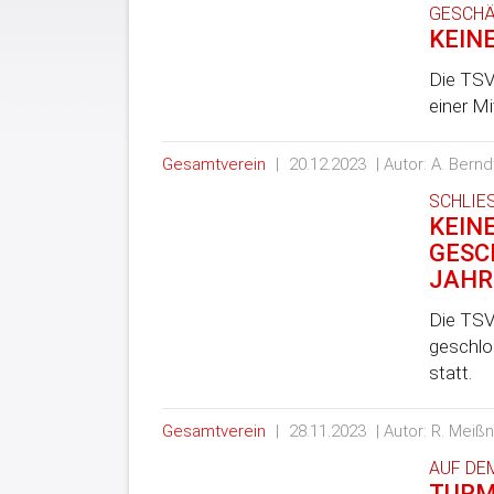
GESCHÄ
KEINE
Die TSV
einer M
Gesamtverein
|
20.12.2023
| Autor: A. Bernd
SCHLIES
KEIN
GESC
JAHR
Die TSV
geschlo
statt.
Gesamtverein
|
28.11.2023
| Autor: R. Meiß
AUF DE
TURM