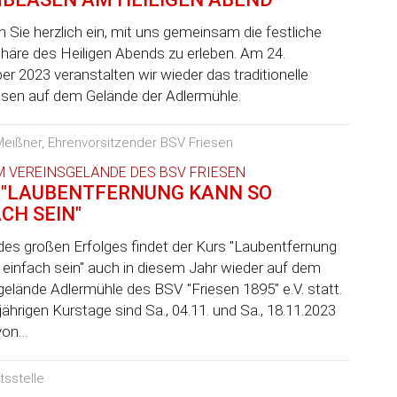
n Sie herzlich ein, mit uns gemeinsam die festliche
äre des Heiligen Abends zu erleben. Am 24.
 2023 veranstalten wir wieder das traditionelle
sen auf dem Gelände der Adlermühle.
 Meißner, Ehrenvorsitzender BSV Friesen
M VEREINSGELÄNDE DES BSV FRIESEN
 "LAUBENTFERNUNG KANN SO
CH SEIN"
es großen Erfolges findet der Kurs "Laubentfernung
 einfach sein" auch in diesem Jahr wieder auf dem
elände Adlermühle des BSV "Friesen 1895" e.V. statt.
jährigen Kurstage sind Sa., 04.11. und Sa., 18.11.2023
 von…
tsstelle