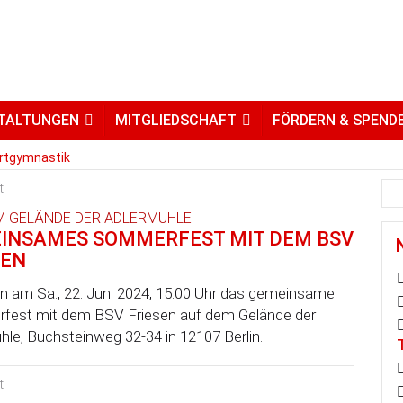
YMNASTIK
TALTUNGEN
MITGLIEDSCHAFT
FÖRDERN & SPEND
rtgymnastik
t
M GELÄNDE DER ADLERMÜHLE
INSAMES SOMMERFEST MIT DEM BSV
SEN
ern am Sa., 22. Juni 2024, 15:00 Uhr das gemeinsame
est mit dem BSV Friesen auf dem Gelände der
hle, Buchsteinweg 32-34 in 12107 Berlin.
t