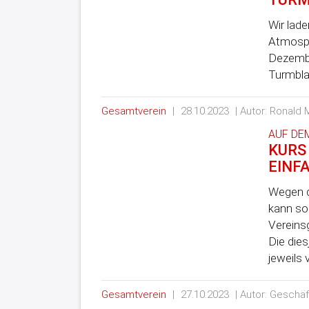
Wir lade
Atmosph
Dezember
Turmbla
Gesamtverein
|
28.10.2023
| Autor: Ronald
AUF DE
KURS
EINFA
Wegen d
kann so
Vereinsg
Die dies
jeweils
Gesamtverein
|
27.10.2023
| Autor: Geschäf