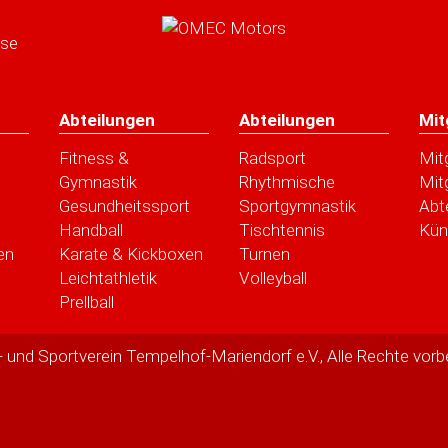
Abteilungen
Abteilungen
Mit
Fitness &
Radsport
Mit
Gymnastik
Rhythmische
Mit
Gesundheitssport
Sportgymnastik
Abt
Handball
Tischtennis
Kün
en
Karate & Kickboxen
Turnen
Leichtathletik
Volleyball
Prellball
 und Sportverein Tempelhof-Mariendorf e.V., Alle Rechte vorb