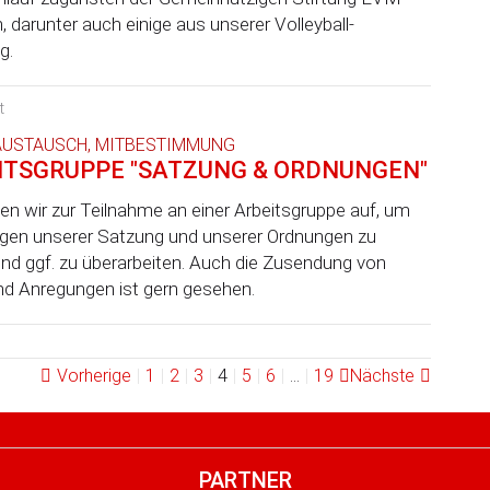
n, darunter auch einige aus unserer Volleyball-
g.
t
 AUSTAUSCH, MITBESTIMMUNG
ITSGRUPPE "SATZUNG & ORDNUNGEN"
en wir zur Teilnahme an einer Arbeitsgruppe auf, um
gen unserer Satzung und unserer Ordnungen zu
und ggf. zu überarbeiten. Auch die Zusendung von
nd Anregungen ist gern gesehen.
Vorherige
1
2
3
4
5
6
…
19
Nächste
PARTNER