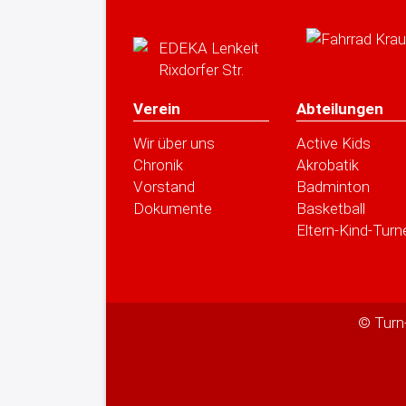
Verein
Abteilungen
Wir über uns
Active Kids
Chronik
Akrobatik
Vorstand
Badminton
Dokumente
Basketball
Eltern-Kind-Turn
© Turn-